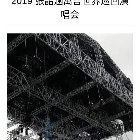
2019 张韶涵寓言世界巡回演
唱会